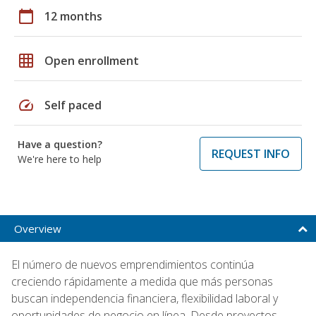
calendar_today
12 months
grid_on
Open enrollment
speed
Self paced
Have a question?
REQUEST INFO
We're here to help
Overview
El número de nuevos emprendimientos continúa
creciendo rápidamente a medida que más personas
buscan independencia financiera, flexibilidad laboral y
oportunidades de negocio en línea. Desde proyectos