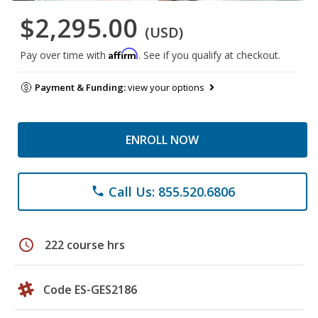
$2,295.00
(USD)
Affirm
Pay over time with
. See if you qualify at checkout.
Payment & Funding:
view your options
ENROLL NOW
Call Us: 855.520.6806
phone
schedule
222 course hrs
Code ES-GES2186