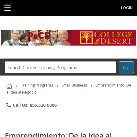
☰
LOGIN
Search
Go
Career
Training
›
›
›
Programs
Training Programs
Small Business
Emprendimiento: De
la Idea al Negocio
phone
Call Us: 855.520.6806
Emprendimiento: De la Idea al