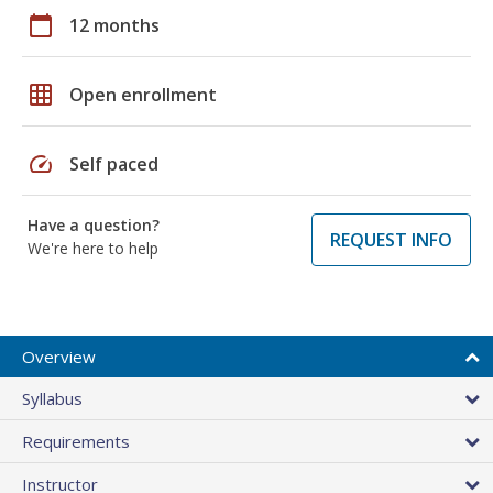
calendar_today
12 months
grid_on
Open enrollment
speed
Self paced
Have a question?
REQUEST INFO
We're here to help
Overview
Syllabus
Requirements
Instructor