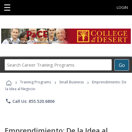
☰
LOGIN
Search
Go
Career
Training
›
›
›
Programs
Training Programs
Small Business
Emprendimiento: De
la Idea al Negocio
phone
Call Us: 855.520.6806
Emprendimiento: De la Idea al