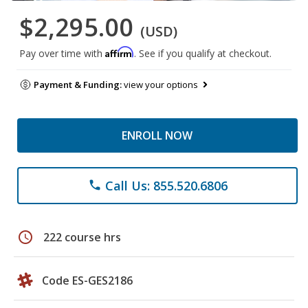
$2,295.00
(USD)
Affirm
Pay over time with
. See if you qualify at checkout.
Payment & Funding:
view your options
ENROLL NOW
Call Us: 855.520.6806
phone
schedule
222 course hrs
Code ES-GES2186