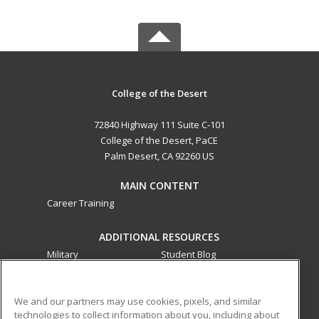
College of the Desert
72840 Highway 111 Suite C-101
College of the Desert, PaCE
Palm Desert, CA 92260 US
MAIN CONTENT
Career Training
ADDITIONAL RESOURCES
Military
Student Blog
Financial Assistance
Help
We and our partners may use cookies, pixels, and similar
technologies to collect information about you, including about