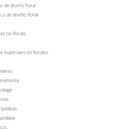
s de diseño floral
ca de diseño floral
les no florals
e materiales no florales
nieres
Ceremonia
ollage
osas
rquídeas
amillete
azos