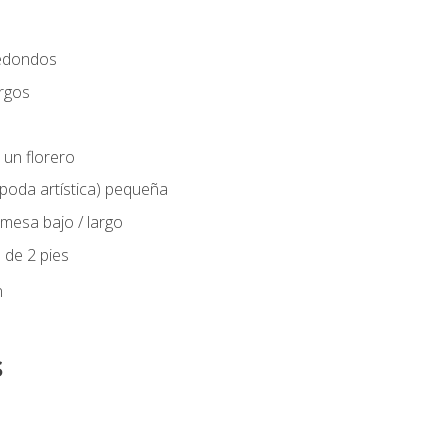
edondos
rgos
 un florero
(poda artística) pequeña
mesa bajo / largo
 de 2 pies
n
s