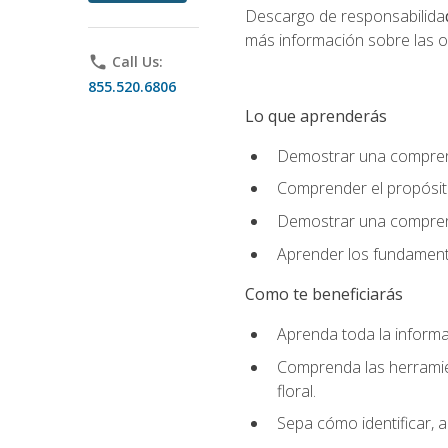
Descargo de responsabilida
más información sobre las o
phone
Call Us:
855.520.6806
Lo que aprenderás
Demostrar una comprensi
Comprender el propósito
Demostrar una comprensi
Aprender los fundamento
Como te beneficiarás
Aprenda toda la informac
Comprenda las herramient
floral.
Sepa cómo identificar, a