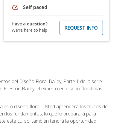
speed
Self paced
Have a question?
REQUEST INFO
We're here to help
tos del Diseño Floral Bailey, Parte 1 de la serie
 Preston Bailey, el experto en diseño floral más
rales o diseño floral. Usted aprenderá los trucos de
en los fundamentos, lo que lo preparará para
te este curso, también tendrá la oportunidad