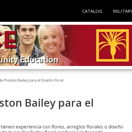
CATALOG
MILITAR
 Preston Bailey para el Diseño Floral
ton Bailey para el
tienen experiencia con flores, arreglos florales o diseño