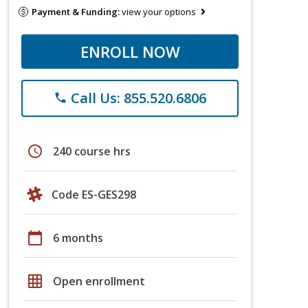
Payment & Funding:
view your options
ENROLL NOW
Call Us: 855.520.6806
phone
schedule
240 course hrs
Code ES-GES298
calendar_today
6 months
grid_on
Open enrollment