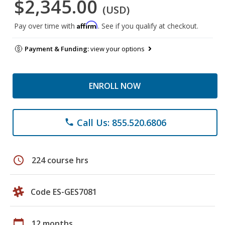
$2,345.00
(USD)
Affirm
Pay over time with
. See if you qualify at checkout.
Payment & Funding:
view your options
ENROLL NOW
Call Us: 855.520.6806
phone
schedule
224 course hrs
Code ES-GES7081
calendar_today
12 months