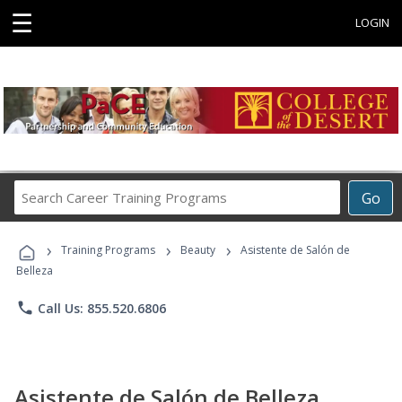
☰
LOGIN
Search
Go
Career
Training
›
›
›
Programs
Training Programs
Beauty
Asistente de Salón de
Belleza
phone
Call Us: 855.520.6806
Asistente de Salón de Belleza