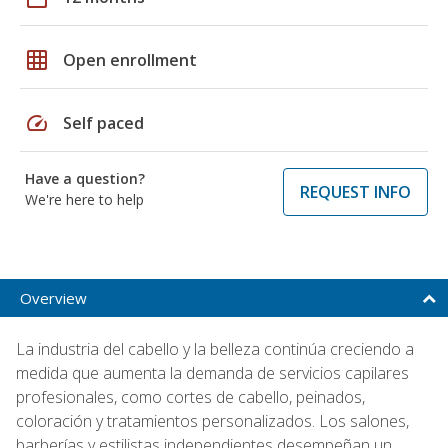
grid_on
Open enrollment
speed
Self paced
Have a question?
REQUEST INFO
We're here to help
Overview
La industria del cabello y la belleza continúa creciendo a
medida que aumenta la demanda de servicios capilares
profesionales, como cortes de cabello, peinados,
coloración y tratamientos personalizados. Los salones,
barberías y estilistas independientes desempeñan un